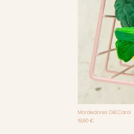
Mordedores Oli&Carol
Preço
19,90 €