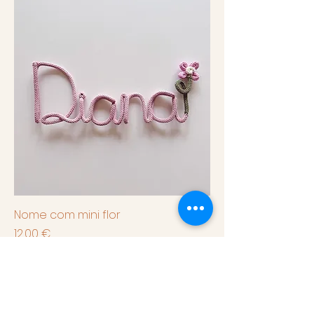
Nome com mini flor
Preço
12,00 €