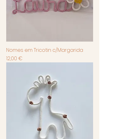
Nomes em Tricotin c/Margarida
Preço
12,00 €