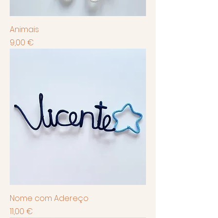
Animais
Preço
9,00 €
Nome com Adereço
Preço
11,00 €