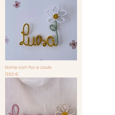
Nome com flor e caule
Preço
13,50 €