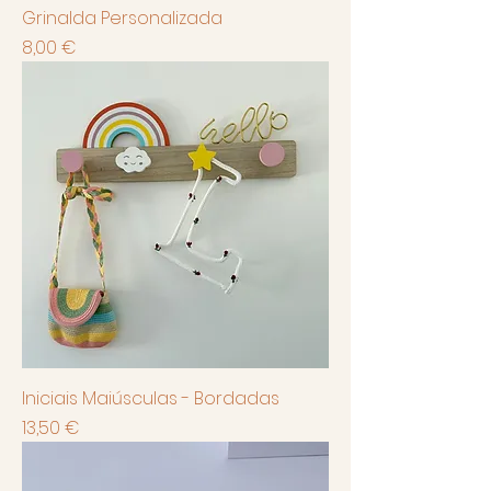
Grinalda Personalizada
Preço
8,00 €
Iniciais Maiúsculas - Bordadas
Preço
13,50 €