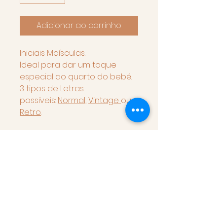
Adicionar ao carrinho
Iniciais Maísculas.
Ideal para dar um toque
especial ao quarto do bebé.
3 tipos de Letras
possíveis:
Normal
,
Vintage
ou
Retro
.
Tamanho varia de acordo
com a Letra (entre 20-25 cm).
Feito à mão.
Material
Cordão 100% Algodão
Prazos & Envio
Arame Galvanizado