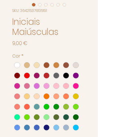
SKU: 364215376135191
Iniciais
Maiúsculas
Preço
9,00 €
Cor
*